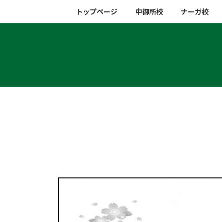
コ
ナ
トップページ
中御所校
ナーガ校
ン
ビ
テ
ゲ
ン
ー
ツ
シ
へ
ョ
ス
ン
キ
に
ッ
移
プ
動