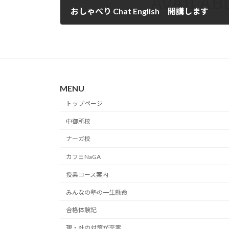
おしゃべり Chat English 開講します
2021年6月11日
MENU
トップページ
中御所校
ナーガ校
カフェNaGA
授業コース案内
みんなの塾の一生懸命
合格体験記
理・社の対策が充実