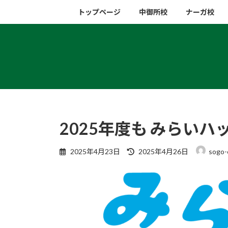
コ
ナ
トップページ
中御所校
ナーガ校
ン
ビ
テ
ゲ
ン
ー
ツ
シ
へ
ョ
ス
ン
キ
に
ッ
移
プ
動
2025年度も みらい
最
2025年4月23日
2025年4月26日
sogo-
終
更
新
日
時
: